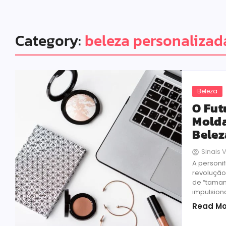
Category:
beleza personalizad
Beleza
O Fut
Molda
Belez
Sinais V
A personi
revolução
de “taman
impulsion
Read Mo