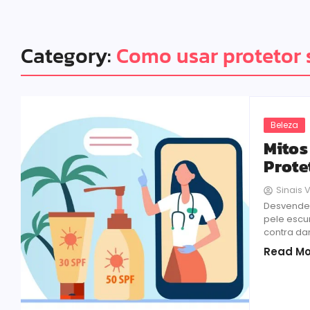
Category:
Como usar protetor 
Beleza
Mitos
Prote
Sinais V
Desvende 
pele escur
contra da
Read Mo