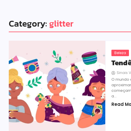
Category:
glitter
Beleza
Tendê
Sinais V
O mundo d
aproximam
começam a
a...
Read Mo