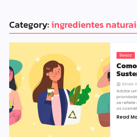
Category:
ingredientes natura
Beleza
Como 
Suste
Sinais V
Adotar um
prioridad
se reflet
os cosméti
Read Mo