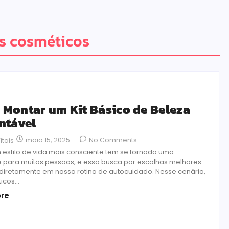
is cosméticos
Montar um Kit Básico de Beleza
ntável
maio 15, 2025
-
No Comments
itais
 estilo de vida mais consciente tem se tornado uma
e para muitas pessoas, e essa busca por escolhas melhores
e diretamente em nossa rotina de autocuidado. Nesse cenário,
cos...
re