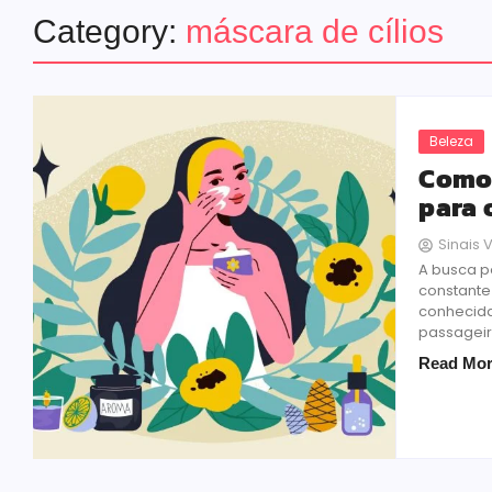
Category:
máscara de cílios
Beleza
Como 
para 
Sinais V
A busca p
constante
conhecid
passageir
Read Mo