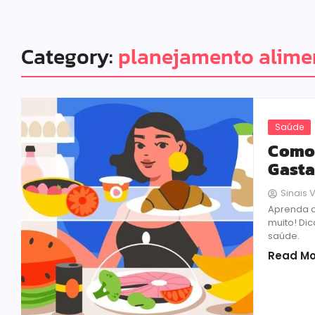
Category:
planejamento alime
Saúde
Como 
Gasta
Sinais V
Aprenda c
muito! Di
saúde.
Read Mo