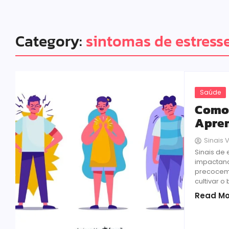
Category:
sintomas de estress
Saúde
Como 
Apren
Sinais V
Sinais de
impactand
precoceme
cultivar o
Read Mo