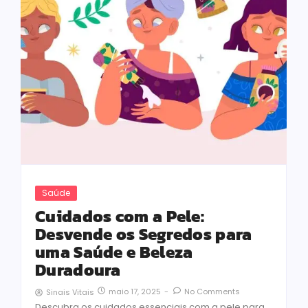
Saúde
Cuidados com a Pele:
Desvende os Segredos para
uma Saúde e Beleza
Duradoura
maio 17, 2025
-
No Comments
Sinais Vitais
Descubra os cuidados essenciais com a pele para