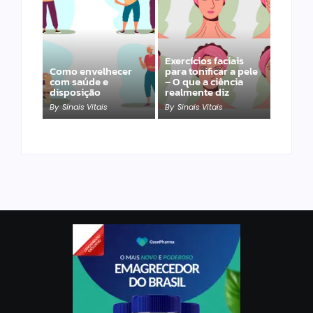
Exercícios faciais
Como envelhecer
para tonificar a pele
com saúde e
– O que a ciência
disposição
realmente diz
By
Sinais Vitais
By
Sinais Vitais