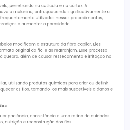
elo, penetrando na cutícula e no córtex. A
emove a melanina, enfraquecendo significativamente a
o, frequentemente utilizados nesses procedimentos,
bradiços e aumentar a porosidade.
abelos modificam a estrutura da fibra capilar. Eles
rmato original do fio, e as rearranjam. Esse processo
s à quebra, além de causar ressecamento e irritação no
r, utilizando produtos químicos para criar ou definir
uecer os fios, tornando-os mais suscetíveis a danos e
dos
uer paciência, consistência e uma rotina de cuidados
o, nutrição e reconstrução dos fios.