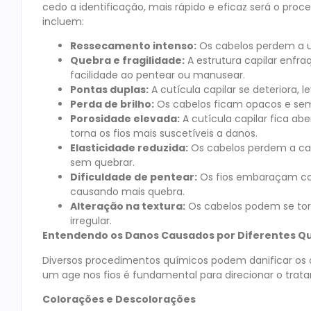
cedo a identificação, mais rápido e eficaz será o pro
incluem:
Ressecamento intenso:
Os cabelos perdem a u
Quebra e fragilidade:
A estrutura capilar enfr
facilidade ao pentear ou manusear.
Pontas duplas:
A cutícula capilar se deteriora, 
Perda de brilho:
Os cabelos ficam opacos e sem 
Porosidade elevada:
A cutícula capilar fica abe
torna os fios mais suscetíveis a danos.
Elasticidade reduzida:
Os cabelos perdem a cap
sem quebrar.
Dificuldade de pentear:
Os fios embaraçam com
causando mais quebra.
Alteração na textura:
Os cabelos podem se torn
irregular.
Entendendo os Danos Causados por Diferentes Q
Diversos procedimentos químicos podem danificar os
um age nos fios é fundamental para direcionar o tra
Colorações e Descolorações