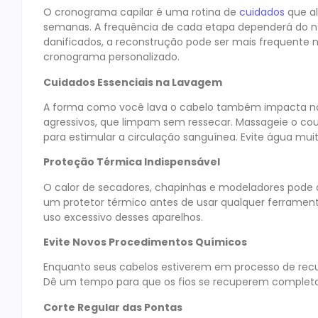
O cronograma capilar é uma rotina de
cuidados
que al
semanas. A frequência de cada etapa dependerá do ní
danificados, a reconstrução pode ser mais frequente n
cronograma personalizado.
Cuidados Essenciais na Lavagem
A forma como você lava o cabelo também impacta na 
agressivos, que limpam sem ressecar. Massageie o c
para estimular a circulação sanguínea. Evite água muit
Proteção Térmica Indispensável
O calor de secadores, chapinhas e modeladores pode a
um protetor térmico antes de usar qualquer ferrament
uso excessivo desses aparelhos.
Evite Novos Procedimentos Químicos
Enquanto seus cabelos estiverem em processo de recu
Dê um tempo para que os fios se recuperem complet
Corte Regular das Pontas