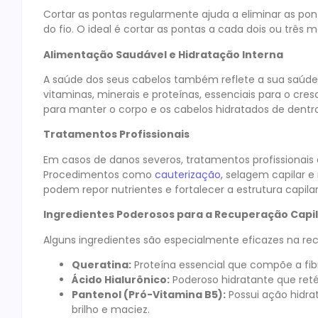
Cortar as pontas regularmente ajuda a eliminar as pon
do fio. O ideal é cortar as pontas a cada dois ou três m
Alimentação Saudável e Hidratação Interna
A saúde dos seus cabelos também reflete a sua saúde
vitaminas, minerais e proteínas, essenciais para o cre
para manter o corpo e os cabelos hidratados de dentro
Tratamentos Profissionais
Em casos de danos severos, tratamentos profissionais
Procedimentos como
cauterização,
selagem capilar e 
podem repor nutrientes e fortalecer a estrutura capila
Ingredientes Poderosos para a Recuperação Capi
Alguns ingredientes são especialmente eficazes na re
Queratina:
Proteína essencial que compõe a fibra 
Ácido Hialurônico:
Poderoso hidratante que ret
Pantenol (Pró-Vitamina B5):
Possui ação hidra
brilho e maciez.