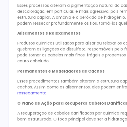
Esses processos alteram a pigmentação natural do cab
descoloração, em particular, é mais agressiva, pois r
estrutura capilar. A amônia e o peróxido de hidrogêni
podem ressecar profundamente os fios, torná-los que
Alisamentos e Relaxamentos
Produtos químicos utilizados para alisar ou relaxar os c
quebram as ligações de dissulfeto, responsáveis pelo fo
pode tornar os cabelos mais finos, frágeis e propenso
couro cabeludo.
Permanentes e Modeladores de Cachos
Esses procedimentos também alteram a estrutura capila
cachos. Assim como os alisamentos, eles podem enfraq
ressecamento
.
O Plano de Ação para Recuperar Cabelos Danifica
A recuperação de cabelos danificados por química req
bem estruturada. O foco principal deve ser a hidrataçã