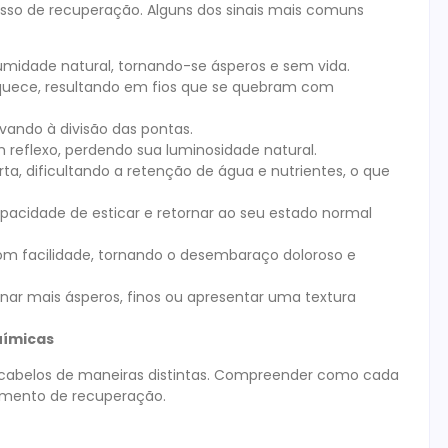
cesso de recuperação. Alguns dos sinais mais comuns
midade natural, tornando-se ásperos e sem vida.
aquece, resultando em fios que se quebram com
levando à divisão das pontas.
reflexo, perdendo sua luminosidade natural.
rta, dificultando a retenção de água e nutrientes, o que
acidade de esticar e retornar ao seu estado normal
 facilidade, tornando o desembaraço doloroso e
ar mais ásperos, finos ou apresentar uma textura
uímicas
 cabelos de maneiras distintas. Compreender como cada
tamento de recuperação.