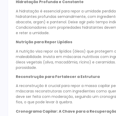
Hidratação Profunda e Constante
A hidratação é essencial para repor a umidade perdida
hidratantes profundas semanalmente, com ingredientes
abacate, argan) e pantenol. Deixe agir pelo tempo 
Condicionadores com propriedades hidratantes devem 
e reter a umidade.
Nutrição para Repor Lipídios
A nutrição visa repor os lipídios (óleos) que protegem a
maleabilidade. Invista em máscaras nutritivas com in
óleos vegetais (oliva, macadâmia, rícino) e ceramida
porosidade.
Reconstrução para Fortalecer a Estrutura
A reconstrução é crucial para repor a massa capilar perd
máscaras reconstrutoras com ingredientes como querat
deve ser feita com moderação, seguindo um cronograma
fios, o que pode levar à quebra.
Cronograma Capilar: A Chave para a Recuperaçã