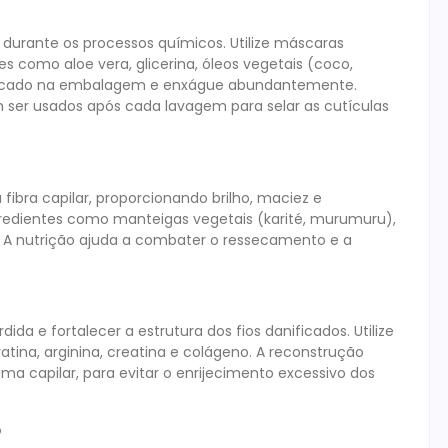
 durante os processos químicos. Utilize máscaras
 como aloe vera, glicerina, óleos vegetais (coco,
indicado na embalagem e enxágue abundantemente.
ser usados após cada lavagem para selar as cutículas
 fibra capilar, proporcionando brilho, maciez e
gredientes como manteigas vegetais (karité, murumuru),
s. A nutrição ajuda a combater o ressecamento e a
ida e fortalecer a estrutura dos fios danificados. Utilize
ina, arginina, creatina e colágeno. A reconstrução
 capilar, para evitar o enrijecimento excessivo dos
o