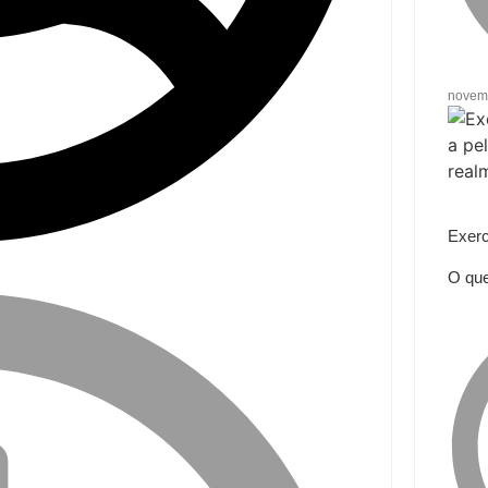
novem
Exercí
O que