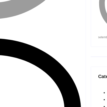
setemb
Cat