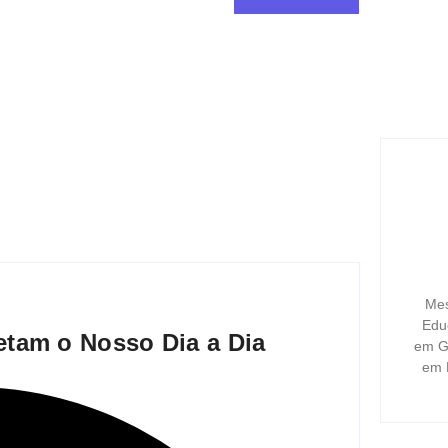
Mes
Edu
tam o Nosso Dia a Dia
em Ge
em 