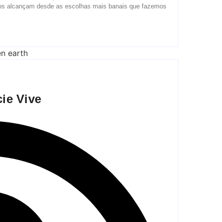
ulos alcançam desde as escolhas mais banais que fazemos
ie Vive