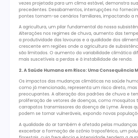
vezes projetada para um clima estável, demonstra su
precedentes. Desabamentos, interrupções no fornecime
pontes tornam-se cenários familiares, impactando a 
A agricultura, um pilar fundamental da nossa subsistê
Alterações nos regimes de chuva, aumento das tempe
a produtividade das lavouras e a qualidade dos alime
crescente em regiões onde a agricultura de subsistên
são limitados. O aumento da variabilidade climática di
mais suscetíveis a perdas e à instabilidade de renda.
2. A Saúde Humana em Risco: Uma Consequência M
Os impactos das mudanças climáticas na saúde human
como já mencionado, representa um risco direto, mas
preocupantes. A alteração dos padrões de chuva e temp
proliferação de vetores de doenças, como mosquitos t
carrapatos transmissores da doença de Lyme. Áreas q
podem se tornar vulneráveis, expondo novas populações 
A qualidade do ar também é afetada pelas mudanças
exacerbar a formação de ozônio troposférico, um polue
florestais, cuja frequência e intensidade tendem a au