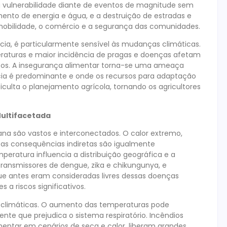
a vulnerabilidade diante de eventos de magnitude sem
nto de energia e água, e a destruição de estradas e
mobilidade, o comércio e a segurança das comunidades.
ncia, é particularmente sensível às mudanças climáticas.
raturas e maior incidência de pragas e doenças afetam
ntos. A insegurança alimentar torna-se uma ameaça
cia é predominante e onde os recursos para adaptação
ficulta o planejamento agrícola, tornando os agricultores
ultifacetada
a são vastos e interconectados. O calor extremo,
 as consequências indiretas são igualmente
eratura influencia a distribuição geográfica e a
ransmissores de dengue, zika e chikungunya, e
ue antes eram consideradas livres dessas doenças
a riscos significativos.
 climáticas. O aumento das temperaturas pode
nte que prejudica o sistema respiratório. Incêndios
mentar em cenários de seca e calor, liberam grandes