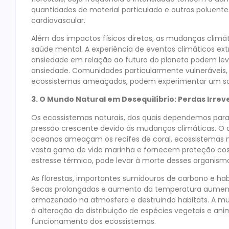
quantidades de material particulado e outros poluent
cardiovascular.
Além dos impactos físicos diretos, as mudanças clim
saúde mental. A experiência de eventos climáticos extr
ansiedade em relação ao futuro do planeta podem lev
ansiedade. Comunidades particularmente vulnerávei
ecossistemas ameaçados, podem experimentar um sof
3. O Mundo Natural em Desequilíbrio: Perdas Irrev
Os ecossistemas naturais, dos quais dependemos para 
pressão crescente devido às mudanças climáticas. O 
oceanos ameaçam os recifes de coral, ecossistemas 
vasta gama de vida marinha e fornecem proteção cos
estresse térmico, pode levar à morte desses organism
As florestas, importantes sumidouros de carbono e ha
Secas prolongadas e aumento da temperatura aumentam
armazenado na atmosfera e destruindo habitats. A m
à alteração da distribuição de espécies vegetais e an
funcionamento dos ecossistemas.