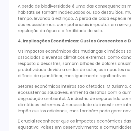
A perda de biodiversidade é uma das consequências m
habitats se tornam inadequados ou são destruídos, m
tempo, levando à extinção. A perda de cada espécie r
dos ecossistemas, com potenciais impactos em serviço
regulação da água e a fertilidade do solo.
4. Implicações Econômicas: Custos Crescentes e
Os impactos econômicos das mudanças climáticas são
associados a eventos climáticos extremos, como danos 
resposta a desastres, somam bilhões de dólares anual
produtividade devido a ondas de calor, os impactos n
difíceis de quantificar, mas igualmente significativos.
Setores econômicos inteiros são afetados. O turismo, 
ecossistemas saudáveis, enfrenta desafios com o aum
degradação ambiental. A indústria de seguros lida co
climáticos extremos. A necessidade de investir em infr
impõe custos adicionais, mas também pode gerar nov
É crucial reconhecer que os impactos econômicos das
equitativa. Países em desenvolvimento e comunidades