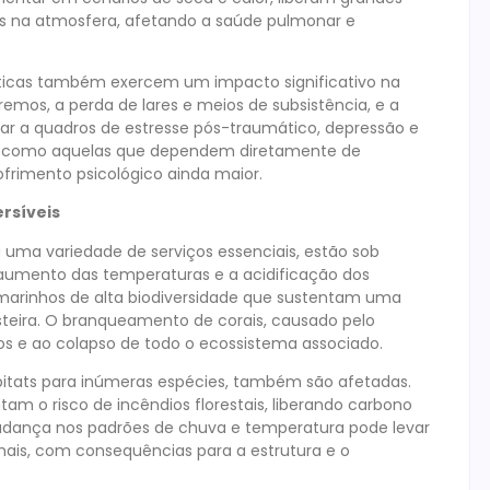
es na atmosfera, afetando a saúde pulmonar e
áticas também exercem um impacto significativo na
emos, a perda de lares e meios de subsistência, e a
ar a quadros de estresse pós-traumático, depressão e
s, como aquelas que dependem diretamente de
rimento psicológico ainda maior.
ersíveis
uma variedade de serviços essenciais, estão sob
aumento das temperaturas e a acidificação dos
marinhos de alta biodiversidade que sustentam uma
teira. O branqueamento de corais, causado pelo
os e ao colapso de todo o ecossistema associado.
bitats para inúmeras espécies, também são afetadas.
 o risco de incêndios florestais, liberando carbono
udança nos padrões de chuva e temperatura pode levar
imais, com consequências para a estrutura e o