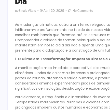
Dia
Sinais Vitais
Abril 30, 2025
No Comments
By
As mudanças climáticas, outrora um tema relegado aos c
infiltraram-se profundamente no tecido de nossas vid
escolhas mais banais que fazemos até as estruturas 
Compreender a miríade de formas pelas quais o aqueci
manifestam em nosso dia a dia não é apenas uma que
premente para a adaptação e a construção de um futur
1. O Clima em Transformação: Impactos Diretos e V
A manifestação mais imediata e perceptível das muda
climáticos. Ondas de calor mais intensas e prolong
partes do mundo, afetando a saúde humana, a produti
consideradas amenas experimentam picos de temperat
significativos de insolação, desidratação e exacerbaç
Paralelamente, a frequência e a intensidade de event
Tempestades mais violentas, furacões e ciclones com 
prolongadas impõem custos humanos e econômicos cad