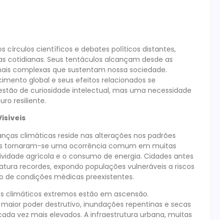
írculos científicos e debates políticos distantes,
as cotidianas. Seus tentáculos alcançam desde as
mais complexas que sustentam nossa sociedade.
mento global e seus efeitos relacionados se
stão de curiosidade intelectual, mas uma necessidade
o resiliente.
isíveis
nças climáticas reside nas alterações nos padrões
adas tornaram-se uma ocorrência comum em muitas
vidade agrícola e o consumo de energia. Cidades antes
ura recordes, expondo populações vulneráveis a riscos
ão de condições médicas preexistentes.
os climáticos extremos estão em ascensão.
maior poder destrutivo, inundações repentinas e secas
a vez mais elevados. A infraestrutura urbana, muitas