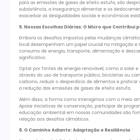
para as emissões de gases de efeito estufa, são desp
subsistência, a insegurança alimentar e os deslocame
exacerbar as desigualdades sociais e econômicas existe
5. Nossas Escolhas Diárias: O Micro que Contribui 
Embora os desafios impostos pelas mudanças climáticas
local desempenham um papel crucial na mitigação e n
consumo de energia, transporte, alimentação e desc
significativo.
Optar por fontes de energia renovável, como a solar e 
através do uso de transporte público, bicicletas ou ca
carbono, reduzir o desperdício de alimentos e pratic
a redução das emissões de gases de efeito estufa.
Além disso, a forma como interagimos com o meio am
Apoiar iniciativas de conservação, participar de pro
educação ambiental em nossas comunidades são formas
relação aos desafios climáticos.
6. O Caminho Adiante: Adaptação e Resiliência