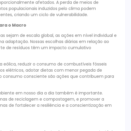
roporcionalmente afetados. A perda de meios de
ntos populacionais induzidos pelo clima podem
ntes, criando um ciclo de vulnerabilidade.
para o Macro
 sejam de escala global, as ações em nível individual e
a adaptação. Nossas escolhas diárias em relação ao
arte de resíduos têm um impacto cumulativo
a eólica, reduzir o consumo de combustíveis fósseis
rros elétricos, adotar dietas com menor pegada de
ar o consumo consciente são ações que contribuem para
biente em nosso dia a dia também é importante.
gramas de reciclagem e compostagem, e promover a
 de fortalecer a resiliência e a conscientização em