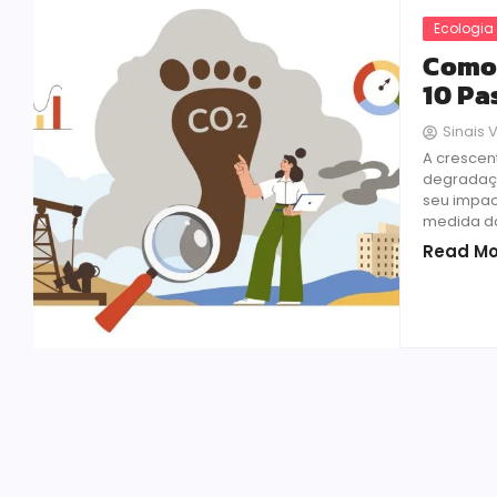
Ecologia
Como 
10 Pa
Sinais V
A crescen
degradaçã
seu impac
medida d
Read Mo