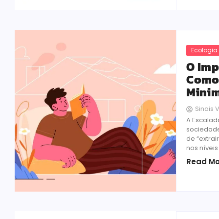
Ecologia
O Imp
Como 
Minim
Sinais V
A Escalad
sociedade
de “extra
nos nívei
Read Mo