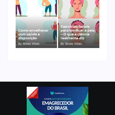
Exercícios faciais
Como envelhecer
para tonificar a pele
com saúde e
– O que a ciência
disposição
realmente diz
By
Sinais Vitais
By
Sinais Vitais