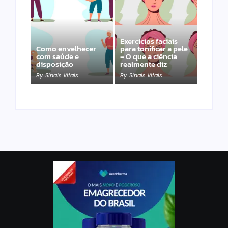
Exercícios faciais
Como envelhecer
para tonificar a pele
com saúde e
– O que a ciência
disposição
realmente diz
By
Sinais Vitais
By
Sinais Vitais