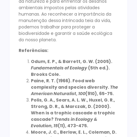
da natureza e para enfrentar os desafios
ambientais impostos pelas atividades
humanas. Ao reconhecer a importância da
manutenção dessa intrincada teia da vida,
podemos trabalhar para proteger a
biodiversidade e garantir a saúde ecológica
do nosso planeta.
Referências:
Odum, E. P., & Barrett, G. W. (2005).
Fundamentals of Ecology
(5th ed.).
Brooks Cole.
Paine, R. T. (1966). Food web
complexity and species diversity.
The
American Naturalist
,
100
(910), 65-75.
Polis, G. A., Sears, A. L. W., Huxel, G. R.,
Strong, D. R., & Marczak, D. (2000).
When is a trophic cascade a trophic
cascade?
Trends in Ecology &
Evolution
,
15
(11), 473-475.
Moore, J. C., Berlow, E. L., Coleman, D.