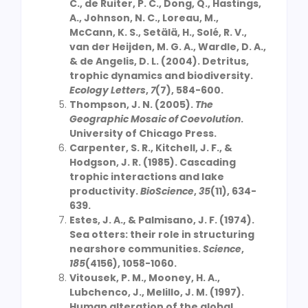
C., de Ruiter, P. C., Dong, Q., Hastings,
A., Johnson, N. C., Loreau, M.,
McCann, K. S., Setälä, H., Solé, R. V.,
van der Heijden, M. G. A., Wardle, D. A.,
& de Angelis, D. L. (2004). Detritus,
trophic dynamics and biodiversity.
Ecology Letters
,
7
(7), 584-600.
Thompson, J. N. (2005).
The
Geographic Mosaic of Coevolution
.
University of Chicago Press.
Carpenter, S. R., Kitchell, J. F., &
Hodgson, J. R. (1985). Cascading
trophic interactions and lake
productivity.
BioScience
,
35
(11), 634-
639.
Estes, J. A., & Palmisano, J. F. (1974).
Sea otters: their role in structuring
nearshore communities.
Science
,
185
(4156), 1058-1060.
Vitousek, P. M., Mooney, H. A.,
Lubchenco, J., Melillo, J. M. (1997).
Human alteration of the global